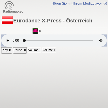
Hören Sie mit Ihrem Mediaplayer
Eurodance X-Press - Österreich
-Press
- DAB+ Österreich
Play ▶️
Pause ⏸
Volume -
Volume +