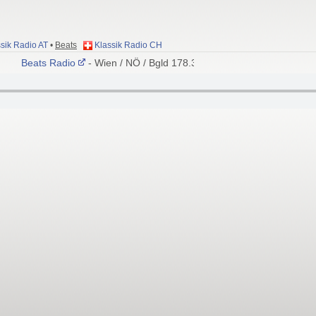
sik Radio AT
•
Beats
Klassik Radio CH
Beats Radio
- Wien / NÖ / Bgld 178.352 MHz (5C), OÖ 197.648 M