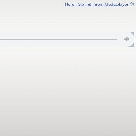
Hören Sie mit Ihrem Mediaplayer
Hz (8B); Sbg 202.928 MHz (9A); Stmk 197.648 MHz (8B); Ktn 183.648 