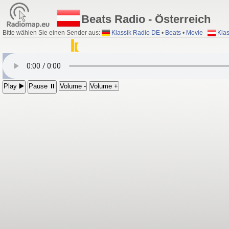
Beats Radio - Österreich
Bitte wählen Sie einen Sender aus:
Klassik Radio DE
•
Beats
•
Movie
Klas
Play ▶️
Pause ⏸
Volume -
Volume +