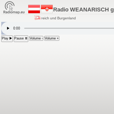
Radio WEANARISCH g'
AB+ in Wien, Niederösterreich und Burgenland
Play ▶️
Pause ⏸
Volume -
Volume +