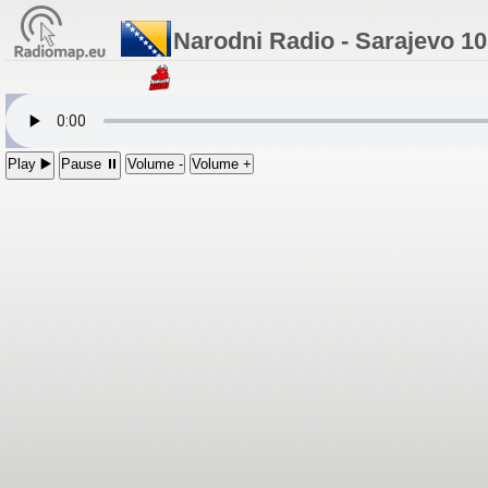
Narodni Radio - Sarajevo 1
Play ▶️
Pause ⏸
Volume -
Volume +