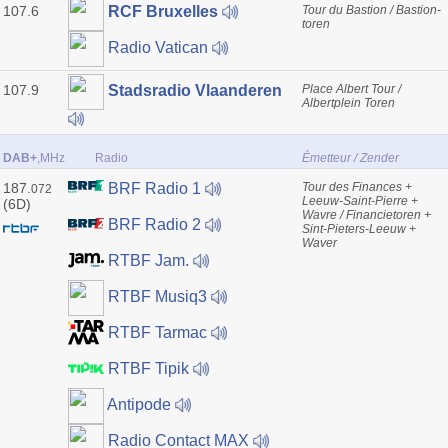
107.6
Tour du Bastion / Bastion-
RCF Bruxelles
toren
Radio Vatican
107.9
Place Albert Tour /
Stadsradio Vlaanderen
Albertplein Toren
DAB+
,MHz
Radio
Émetteur / Zender
187.
Tour des Finances +
BRF Radio 1
072
Leeuw-Saint-Pierre +
(6D)
Wavre / Financietoren +
BRF Radio 2
Sint-Pieters-Leeuw +
Waver
RTBF Jam.
RTBF Musiq3
RTBF Tarmac
RTBF Tipik
Antipode
Radio Contact MAX