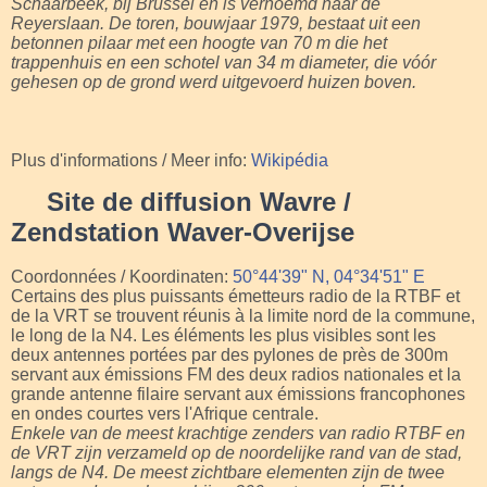
Schaarbeek, bij Brussel en is vernoemd naar de
Reyerslaan. De toren, bouwjaar 1979, bestaat uit een
betonnen pilaar met een hoogte van 70 m die het
trappenhuis en een schotel van 34 m diameter, die vóór
gehesen op de grond werd uitgevoerd huizen boven.
Plus d'informations / Meer info:
Wikipédia
Site de diffusion Wavre /
Zendstation Waver-Overijse
Coordonnées / Koordinaten:
50°44'39" N, 04°34'51" E
Certains des plus puissants émetteurs radio de la RTBF et
de la VRT se trouvent réunis à la limite nord de la commune,
le long de la N4. Les éléments les plus visibles sont les
deux antennes portées par des pylones de près de 300m
servant aux émissions FM des deux radios nationales et la
grande antenne filaire servant aux émissions francophones
en ondes courtes vers l'Afrique centrale.
Enkele van de meest krachtige zenders van radio RTBF en
de VRT zijn verzameld op de noordelijke rand van de stad,
langs de N4. De meest zichtbare elementen zijn de twee