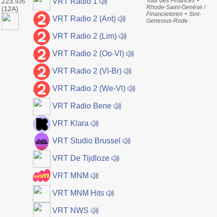
223.
Tour des Finances +
VRT Radio 1
936
Rhode-Saint-Genèse /
(12A)
Financietoren + Sint-
VRT Radio 2 (Ant)
Genesius-Rode
VRT Radio 2 (Lim)
VRT Radio 2 (Oo-Vl)
VRT Radio 2 (Vl-Br)
VRT Radio 2 (We-Vl)
VRT Radio Bene
VRT Klara
VRT Studio Brussel
VRT De Tijdloze
VRT MNM
VRT MNM Hits
VRT NWS