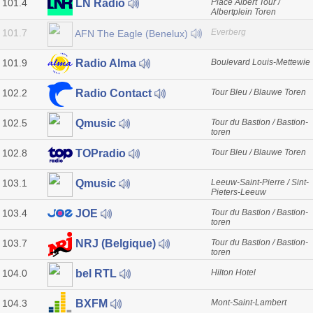
101.4
Place Albert Tour /
LN Radio
Albertplein Toren
101.7
Everberg
AFN The Eagle (Benelux)
101.9
Boulevard Louis-Mettewie
Radio Alma
102.2
Tour Bleu / Blauwe Toren
Radio Contact
102.5
Tour du Bastion / Bastion-
Qmusic
toren
102.8
Tour Bleu / Blauwe Toren
TOPradio
103.1
Leeuw-Saint-Pierre / Sint-
Qmusic
Pieters-Leeuw
103.4
Tour du Bastion / Bastion-
JOE
toren
103.7
Tour du Bastion / Bastion-
NRJ (Belgique)
toren
104.0
Hilton Hotel
bel RTL
104.3
Mont-Saint-Lambert
BXFM