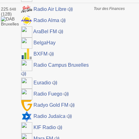
225.
Tour des Finances
Radio Air Libre
648
(12B)
Radio Alma
AraBel FM
BelgaHay
BXFM
Radio Campus Bruxelles
Euradio
Radio Fuego
Radyo Gold FM
Radio Judaïca
KIF Radio
Mara FM