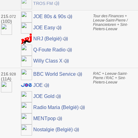
TROS FM
215.
Tour des Finances +
JOE 80s & 90s
072
Leeuw-Saint-Pierre /
(10D)
Financietoren + Sint-
JOE Easy
Pieters-Leeuw
NRJ (België)
Q-Foute Radio
Willy Class X
216.
RAC + Leeuw-Saint-
BBC World Service
928
Pierre / RAC + Sint-
(11A)
Pieters-Leeuw
JOE
JOE Gold
Radio Maria (België)
MENTpop
Nostalgie (België)