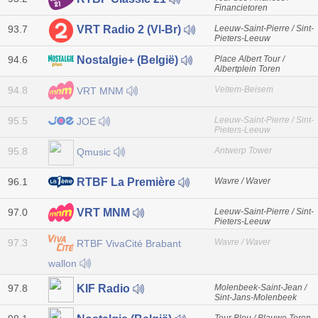
Financietoren
93.7
Leeuw-Saint-Pierre / Sint-
VRT Radio 2 (Vl-Br)
Pieters-Leeuw
94.6
Place Albert Tour /
Nostalgie+ (België)
Albertplein Toren
94.8
Veltem-Beisem
VRT MNM
95.5
Leeuw-Saint-Pierre / Sint-
JOE
Pieters-Leeuw
95.8
Antwerp Tower
Qmusic
96.1
Wavre / Waver
RTBF La Première
97.0
Leeuw-Saint-Pierre / Sint-
VRT MNM
Pieters-Leeuw
97.3
Wavre / Waver
RTBF VivaCité Brabant
wallon
97.8
Molenbeek-Saint-Jean /
KIF Radio
Sint-Jans-Molenbeek