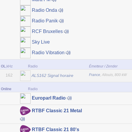
Radio Onda
Radio Panik
RCF Bruxelles
Sky Live
Radio Vibration
OL
,kHz
Radio
Émetteur / Zender
162
France
, Allouis, 800 kW
ALS162 Signal horaire
Online
Radio
Europarl Radio
RTBF Classic 21 Metal
RTBF Classic 21 80's