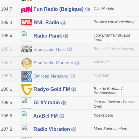
104.7
Cité Modèle
Fun Radio (Belgique)
105.0
Basiliek van Koekelberg
BNL Radio
105.4
Tour Brusilia / Brusilia
Radio Panik
toren
105.6
Beersel, Lotsesteenweg
Stadsradio Halle
105.7
Vilvoorde
Stadsradio Moetoen
105.8
Hoeilaart
Omroep Neteland
106.1
Rue de Brabant /
Radyo Gold FM
Brabantstraat
106.5
Tour du Bastion / Bastion-
GLXY.radio
toren
106.8
Koekelberg
AraBel FM
107.2
Mont-Saint-Lambert
Radio Vibration