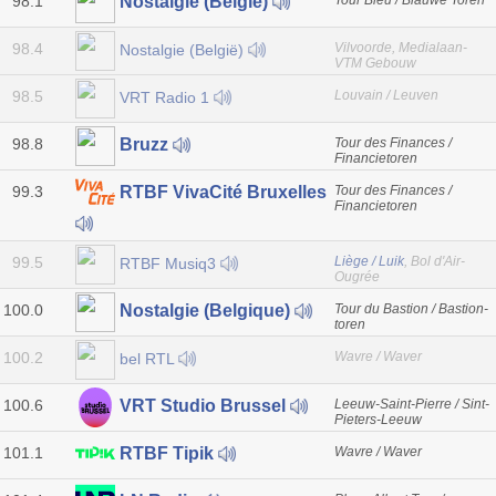
98.1
Tour Bleu / Blauwe Toren
Nostalgie (België)
98.4
Vilvoorde, Medialaan-
Nostalgie (België)
VTM Gebouw
98.5
Louvain / Leuven
VRT Radio 1
98.8
Tour des Finances /
Bruzz
Financietoren
99.3
Tour des Finances /
RTBF VivaCité Bruxelles
Financietoren
99.5
Liège / Luik
, Bol d'Air-
RTBF Musiq3
Ougrée
100.0
Tour du Bastion / Bastion-
Nostalgie (Belgique)
toren
100.2
Wavre / Waver
bel RTL
100.6
Leeuw-Saint-Pierre / Sint-
VRT Studio Brussel
Pieters-Leeuw
101.1
Wavre / Waver
RTBF Tipik