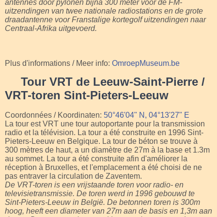
antennes door pylonen bijna 300 meter voor de FM-
uitzendingen van twee nationale radiostations en de grote
draadantenne voor Franstalige kortegolf uitzendingen naar
Centraal-Afrika uitgevoerd.
Plus d'informations / Meer info:
OmroepMuseum.be
Tour VRT de Leeuw-Saint-Pierre /
VRT-toren Sint-Pieters-Leeuw
Coordonnées / Koordinaten:
50°46'04" N, 04°13'27" E
La tour est VRT une tour autoportante pour la transmission
radio et la télévision. La tour a été construite en 1996 Sint-
Pieters-Leeuw en Belgique. La tour de béton se trouve à
300 mètres de haut, a un diamètre de 27m à la base et 1.3m
au sommet. La tour a été construite afin d'améliorer la
réception à Bruxelles, et l'emplacement a été choisi de ne
pas entraver la circulation de Zaventem.
De VRT-toren is een vrijstaande toren voor radio- en
televisietransmissie. De toren werd in 1996 gebouwd te
Sint-Pieters-Leeuw in België. De betonnen toren is 300m
hoog, heeft een diameter van 27m aan de basis en 1,3m aan