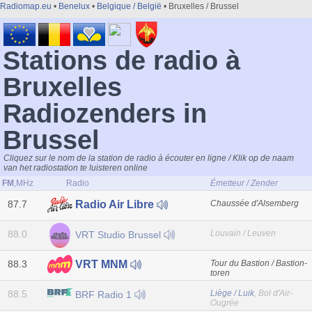
Radiomap.eu
•
Benelux
•
Belgique / België
• Bruxelles / Brussel
Stations de radio à
Bruxelles
Radiozenders in
Brussel
Cliquez sur le nom de la station de radio à écouter en ligne / Klik op de naam
van het radiostation te luisteren online
FM
,MHz
Radio
Émetteur / Zender
87.7
Chaussée d'Alsemberg
Radio Air Libre
88.0
Louvain / Leuven
VRT Studio Brussel
88.3
Tour du Bastion / Bastion-
VRT MNM
toren
88.5
Liège / Luik
, Bol d'Air-
BRF Radio 1
Ougrée