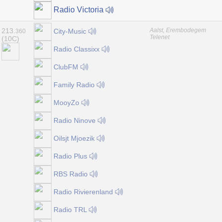
Radio Victoria
213.
Aalst, Erembodegem
City-Music
360
Telenet
(10C)
Radio Classixx
ClubFM
Family Radio
MooyZo
Radio Ninove
Oilsjt Mjoezik
Radio Plus
RBS Radio
Radio Rivierenland
Radio TRL