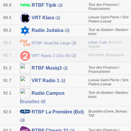
88.8
Tour des Finances /
RTBF Tipik
Financietoren
89.5
Leeuw-Saint-Pierre / Sint-
VRT Klara
Pieters-Leeuw
90.2
Tour du Bastion / Bastion-
Radio Judaïca
toren
90.5
Liège / Luik
, Bol d'Air-
RTBF VivaCité Liège
Ougrée
90.7
Merchtem, Brussegem
VRT Radio 2 (Oo-Vl)
91.2
Tour des Finances /
RTBF Musiq3
Financietoren
91.7
Leeuw-Saint-Pierre / Sint-
VRT Radio 1
Pieters-Leeuw
92.1
Tour du Bastion / Bastion-
Radio Campus
toren
Bruxelles
92.5
Bruxelles-Evere, Bureau
RTBF La Première (Bxl)
TAE
93.2
Tour des Finances /
RTBF Classic 21