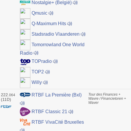
Nostalgie+ (België)
Qmusic
Q-Maximum Hits
Stadsradio Vlaanderen
Tomorrowland One World
Radio
TOPradio
TOP2
Willy
222.
Tour des Finances +
RTBF La Première (Bxl)
064
Wavre / Financietoren +
(11D)
Waver
RTBF Classic 21
RTBF VivaCité Bruxelles