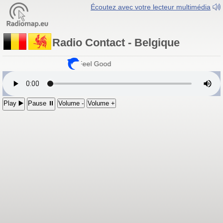
Écoutez avec votre lecteur multimédia
Radio Contact - Belgique
Radio Contact
- Feel Good
Play ▶️
Pause ⏸
Volume -
Volume +