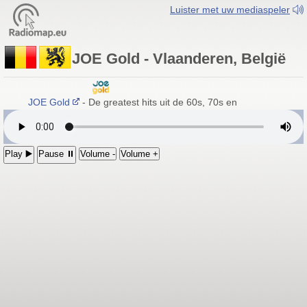
Luister met uw mediaspeler
JOE Gold - Vlaanderen, België
JOE Gold
- De greatest hits uit de 60s, 70s en meer
Play ▶️
Pause ⏸
Volume -
Volume +