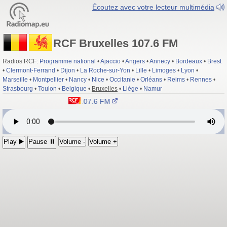
Écoutez avec votre lecteur multimédia
RCF Bruxelles 107.6 FM
Radios RCF:
Programme national
•
Ajaccio
•
Angers
•
Annecy
•
Bordeaux
•
Brest
•
Clermont-Ferrand
•
Dijon
•
La Roche-sur-Yon
•
Lille
•
Limoges
•
Lyon
•
Marseille
•
Montpellier
•
Nancy
•
Nice
•
Occitanie
•
Orléans
•
Reims
•
Rennes
•
Strasbourg
•
Toulon
•
Belgique
•
Bruxelles
•
Liège
•
Namur
RCF Bruxelles 107.6 FM
Play ▶️
Pause ⏸
Volume -
Volume +