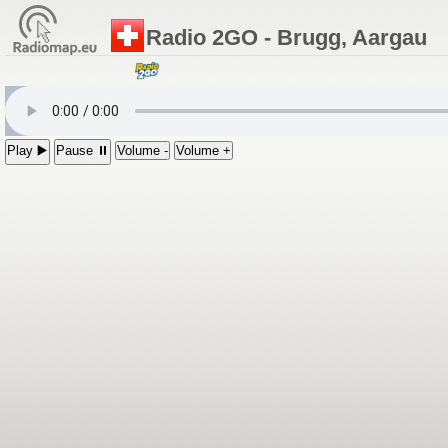
Radio 2GO - Brugg, Aargau
Play ▶️
Pause ⏸
Volume -
Volume +