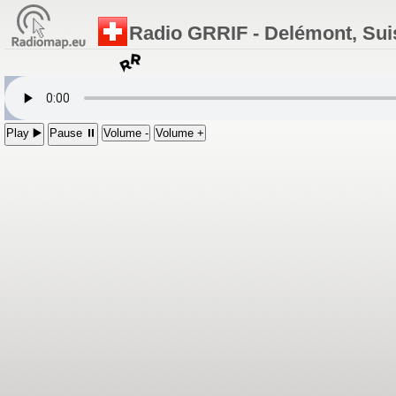
Radio GRRIF - Delémont, Sui
Play ▶️
Pause ⏸
Volume -
Volume +