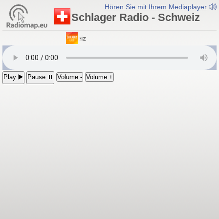
Hören Sie mit Ihrem Mediaplayer
Schlager Radio - Schweiz
Schlager Radio
- Schweiz
Play ▶️
Pause ⏸
Volume -
Volume +