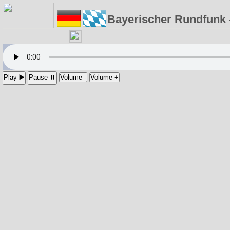
Bayerischer Rundfunk 
Play ▶️
Pause ⏸
Volume -
Volume +