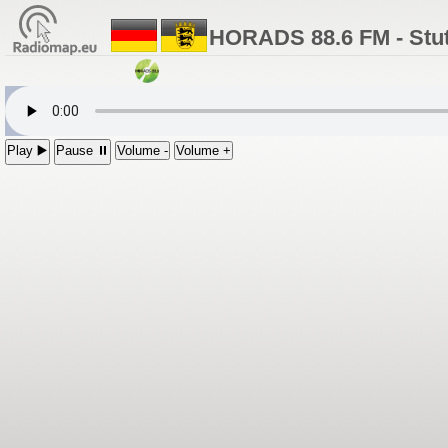
HORADS 88.6 FM - Stut
Play ▶️
Pause ⏸
Volume -
Volume +