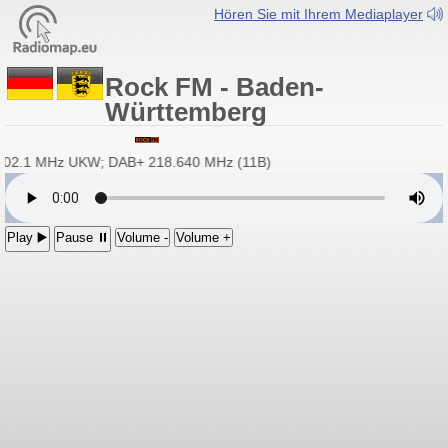
Hören Sie mit Ihrem Mediaplayer
Rock FM - Baden-
Württemberg
 102.1 MHz UKW; DAB+ 218.640 MHz (11B)
Play ▶️
Pause ⏸
Volume -
Volume +