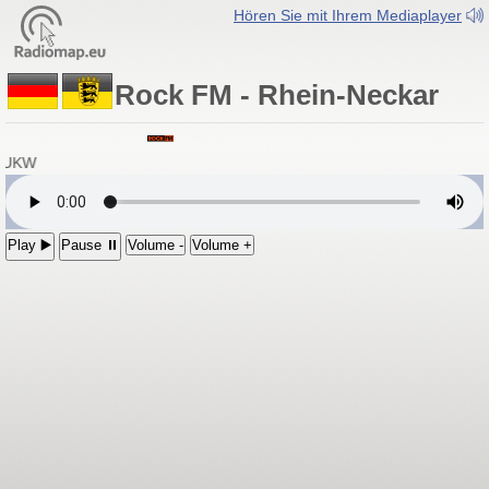
Hören Sie mit Ihrem Mediaplayer
Rock FM - Rhein-Neckar
z UKW
Play ▶️
Pause ⏸
Volume -
Volume +