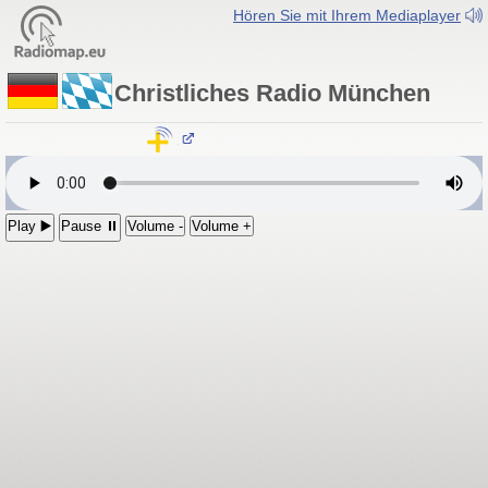
Hören Sie mit Ihrem Mediaplayer
Christliches Radio München
Radio München - 92.4 MHz
Play ▶️
Pause ⏸
Volume -
Volume +