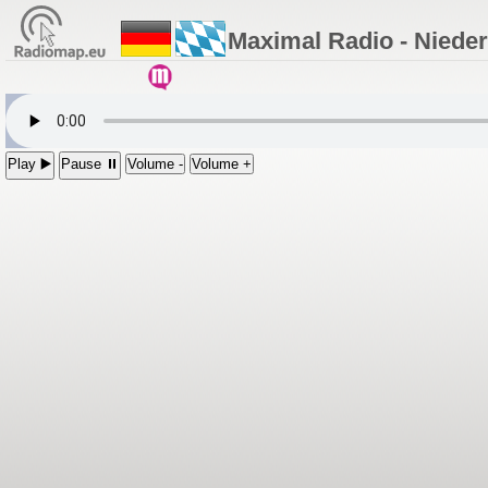
Maximal Radio - Niede
Play ▶️
Pause ⏸
Volume -
Volume +