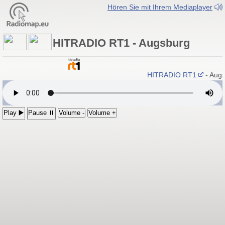
Hören Sie mit Ihrem Mediaplayer
HITRADIO RT1 - Augsburg
HITRADIO RT1
- Augs
Play ▶️
Pause ⏸
Volume -
Volume +