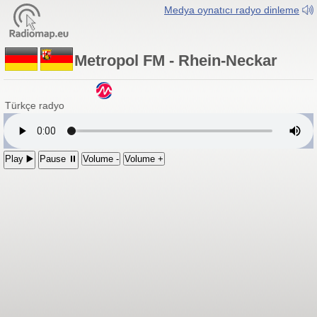
Medya oynatıcı radyo dinleme
Metropol FM - Rhein-Neckar
 Türkçe radyo
Play ▶️
Pause ⏸
Volume -
Volume +