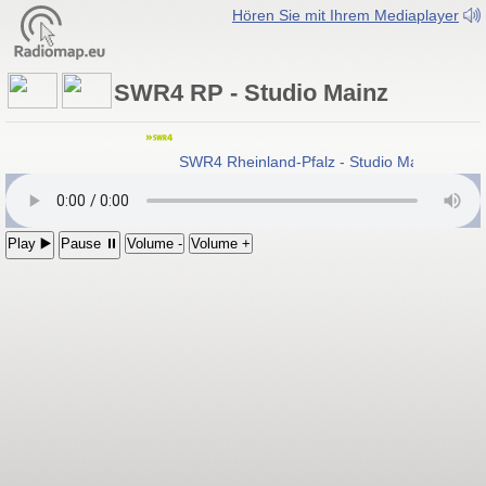
Hören Sie mit Ihrem Mediaplayer
SWR4 RP - Studio Mainz
SWR4 Rheinland-Pfalz - Studio Mainz
- Sü
Play ▶️
Pause ⏸
Volume -
Volume +