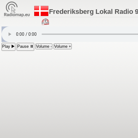
Frederiksberg Lokal Radio 
Play ▶️
Pause ⏸
Volume -
Volume +