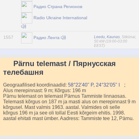
Радио Страна Регионов
Radio Ukraine International
1557
Leedu, Kaunas
, Sitkūnai,
Радио Лента
50 kW (19:00-03:00
EEST)
Pärnu telemast / Пярнусская
телебашня
Geograafilised koordinaadid:
58°22'40" P, 24°32'05" I
;
Alus merepinnast: 9 m; Кõrgus: 196 m
Pärnu telemast on telemast Pärnus Tammiste linnaosas.
Telemasti kõrgus on 187 m ja masti alus on merepinnast 9 m
kõrgusel. Mast valmis 1963. aastal. Valmides oli selle
kõrgus 196 m ja see oli tollal Eesti kõrgeim ehitis. 1998.
aastal ehitati mast ümber. Aadress: Tammiste tee 12, Pärnu.