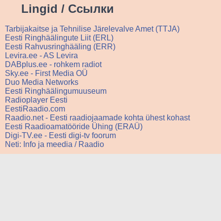
Lingid / Ссылки
Tarbijakaitse ja Tehnilise Järelevalve Amet (TTJA)
Eesti Ringhäälingute Liit (ERL)
Eesti Rahvusringhääling (ERR)
Levira.ee - AS Levira
DABplus.ee - rohkem radiot
Sky.ee - First Media OÜ
Duo Media Networks
Eesti Ringhäälingumuuseum
Radioplayer Eesti
EestiRaadio.com
Raadio.net - Eesti raadiojaamade kohta ühest kohast
Eesti Raadioamatööride Ühing (ERAÜ)
Digi-TV.ee - Eesti digi-tv foorum
Neti: Info ja meedia / Raadio