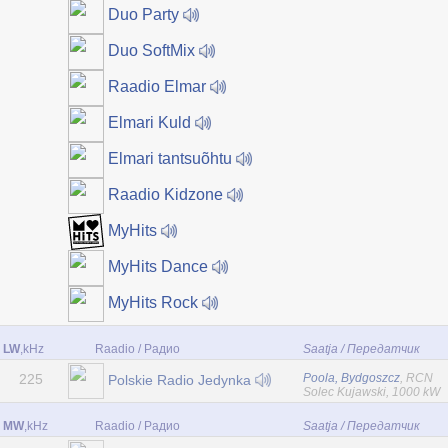
Duo Party
Duo SoftMix
Raadio Elmar
Elmari Kuld
Elmari tantsuõhtu
Raadio Kidzone
MyHits
MyHits Dance
MyHits Rock
LW
,kHz
Raadio / Радио
Saatja / Передатчик
225
Poola, Bydgoszcz
, RCN
Polskie Radio Jedynka
Solec Kujawski, 1000 kW
MW
,kHz
Raadio / Радио
Saatja / Передатчик