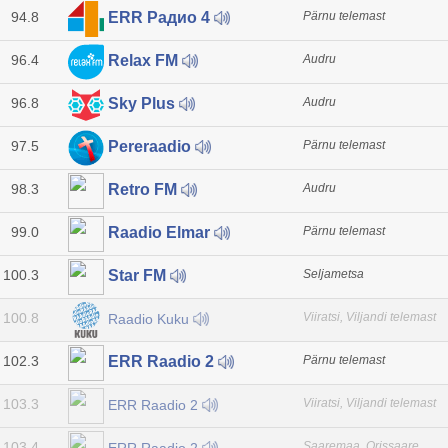
94.8
Pärnu telemast
ERR Радио 4
96.4
Audru
Relax FM
96.8
Audru
Sky Plus
97.5
Pärnu telemast
Pereraadio
98.3
Audru
Retro FM
99.0
Pärnu telemast
Raadio Elmar
100.3
Seljametsa
Star FM
100.8
Viiratsi, Viljandi telemast
Raadio Kuku
102.3
Pärnu telemast
ERR Raadio 2
103.3
Viiratsi, Viljandi telemast
ERR Raadio 2
103.4
Saaremaa, Orissaare
ERR Raadio 2