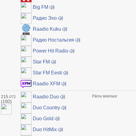
Big FM
Радио Эхо
Raadio Kuku
Радио Ностальгия
Power Hit Radio
Star FM
Star FM Eesti
Raadio XFM
215.
Pärnu telemast
Raadio Duo
072
(10D)
Duo Country
Duo Gold
Duo HitMix