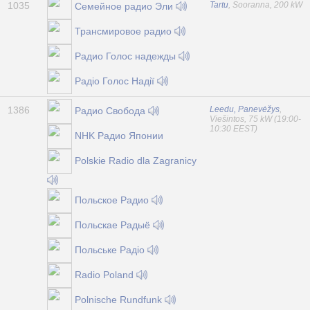
1035
Tartu
, Sooranna, 200 kW
Семейное радио Эли
Трансмировое радио
Радио Голос надежды
Радіо Голос Надії
1386
Leedu, Panevėžys
,
Радио Свобода
Viešintos, 75 kW (19:00-
10:30 EEST)
NHK Радио Японии
Polskie Radio dla Zagranicy
Польское Радио
Польскае Радыё
Польське Радіо
Radio Poland
Polnische Rundfunk