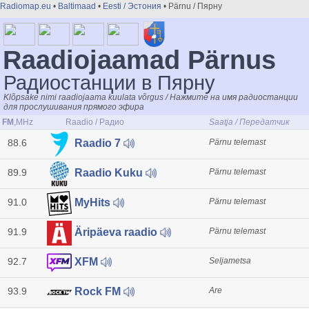
Radiomap.eu
•
Baltimaad
•
Eesti / Эстония
• Pärnu / Пярну
Raadiojaamad Pärnus
Радиостанции в Пярну
Klõpsake nimi raadiojaama kuulata võrgus / Нажмите на имя радиостанции
для прослушивания прямого эфира
FM
,MHz
Raadio / Радио
Saatja / Передатчик
88.6
Pärnu telemast
Raadio 7
89.9
Pärnu telemast
Raadio Kuku
91.0
Pärnu telemast
MyHits
91.9
Pärnu telemast
Äripäeva raadio
92.7
Seljametsa
XFM
93.9
Are
Rock FM