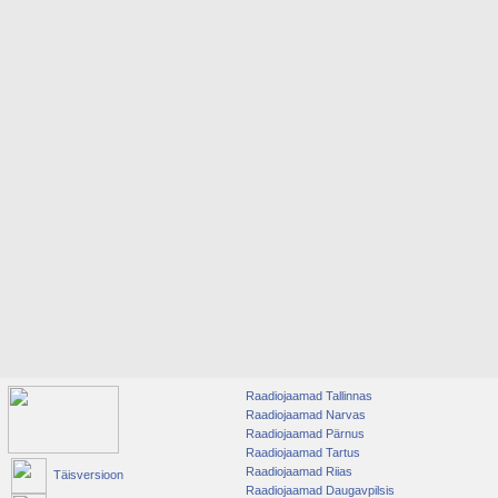
Raadiojaamad Tallinnas
Raadiojaamad Narvas
Raadiojaamad Pärnus
Raadiojaamad Tartus
Raadiojaamad Riias
Täisversioon
Raadiojaamad Daugavpilsis