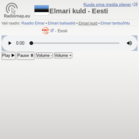
Kuula oma media player
Elmari kuld - Eesti
Vali raadio:
Raadio Elmar
•
Elmari ballaadid
•
Elmari kuld
•
Elmari tantsuõhtu
Elmari kuld
- Eesti
Play ▶️
Pause ⏸
Volume -
Volume +