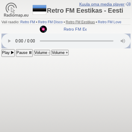
Kuula oma media player
Retro FM Eestikas - Eesti
Vali raadio:
Retro FM
•
Retro FM Disco
•
Retro FM Eestikas
•
Retro FM Love
Retro FM Eestikas
Play ▶️
Pause ⏸
Volume -
Volume +