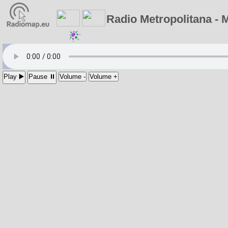
Radio Metropolitana - 
Play ▶️
Pause ⏸
Volume -
Volume +