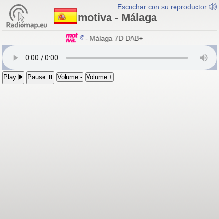
Escuchar con su reproductor
motiva - Málaga
motiva
- Málaga 7D DAB+
Play ▶️
Pause ⏸
Volume -
Volume +