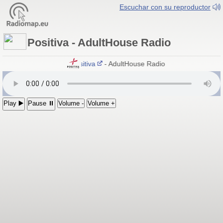
Escuchar con su reproductor
Positiva - AdultHouse Radio
Positiva
- AdultHouse Radio
Play ▶️
Pause ⏸
Volume -
Volume +