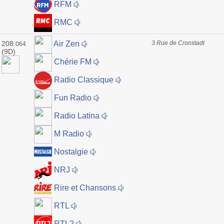
RFM
RMC
208.
3 Rue de Cronstadt
Air Zen
064
(9D)
Chérie FM
Radio Classique
Fun Radio
Radio Latina
M Radio
Nostalgie
NRJ
Rire et Chansons
RTL
RTL2