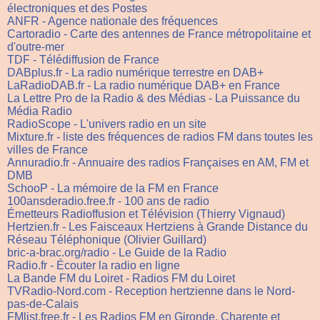
électroniques et des Postes
ANFR - Agence nationale des fréquences
Cartoradio - Carte des antennes de France métropolitaine et
d'outre-mer
TDF - Télédiffusion de France
DABplus.fr - La radio numérique terrestre en DAB+
LaRadioDAB.fr - La radio numérique DAB+ en France
La Lettre Pro de la Radio & des Médias - La Puissance du
Média Radio
RadioScope - L'univers radio en un site
Mixture.fr - liste des fréquences de radios FM dans toutes les
villes de France
Annuradio.fr - Annuaire des radios Françaises en AM, FM et
DMB
SchooP - La mémoire de la FM en France
100ansderadio.free.fr - 100 ans de radio
Émetteurs Radioffusion et Télévision (Thierry Vignaud)
Hertzien.fr - Les Faisceaux Hertziens à Grande Distance du
Réseau Téléphonique (Olivier Guillard)
bric-a-brac.org/radio - Le Guide de la Radio
Radio.fr - Écouter la radio en ligne
La Bande FM du Loiret - Radios FM du Loiret
TVRadio-Nord.com - Reception hertzienne dans le Nord-
pas-de-Calais
FMlist.free.fr - Les Radios FM en Gironde, Charente et