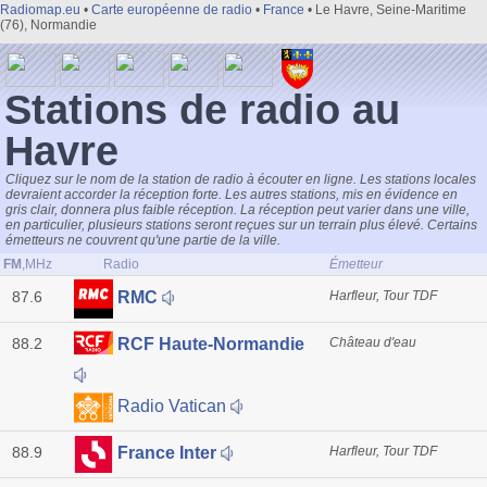
Radiomap.eu
•
Carte européenne de radio
•
France
• Le Havre, Seine-Maritime
(76), Normandie
Stations de radio au
Havre
Cliquez sur le nom de la station de radio à écouter en ligne. Les stations locales
devraient accorder la réception forte. Les autres stations, mis en évidence en
gris clair, donnera plus faible réception. La réception peut varier dans une ville,
en particulier, plusieurs stations seront reçues sur un terrain plus élevé. Certains
émetteurs ne couvrent qu'une partie de la ville.
FM
,MHz
Radio
Émetteur
87.6
Harfleur, Tour TDF
RMC
88.2
Château d'eau
RCF Haute-Normandie
Radio Vatican
88.9
Harfleur, Tour TDF
France Inter