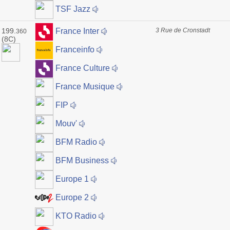
TSF Jazz
199.
3 Rue de Cronstadt
France Inter
360
(8C)
Franceinfo
France Culture
France Musique
FIP
Mouv'
BFM Radio
BFM Business
Europe 1
Europe 2
KTO Radio