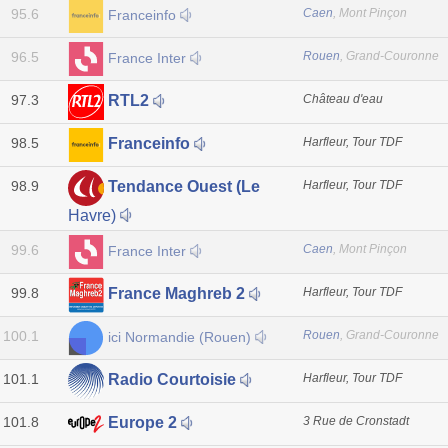
95.6
Caen
, Mont Pinçon
Franceinfo
96.5
Rouen
, Grand-Couronne
France Inter
97.3
Château d'eau
RTL2
98.5
Harfleur, Tour TDF
Franceinfo
98.9
Harfleur, Tour TDF
Tendance Ouest (Le
Havre)
99.6
Caen
, Mont Pinçon
France Inter
99.8
Harfleur, Tour TDF
France Maghreb 2
100.1
Rouen
, Grand-Couronne
ici Normandie (Rouen)
101.1
Harfleur, Tour TDF
Radio Courtoisie
101.8
3 Rue de Cronstadt
Europe 2