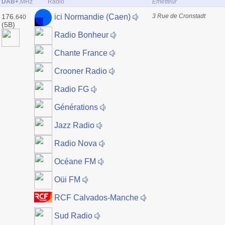
DAB+
,MHz
Radio
Émetteur
176.
3 Rue de Cronstadt
ici Normandie (Caen)
640
(5B)
Radio Bonheur
Chante France
Crooner Radio
Radio FG
Générations
Jazz Radio
Radio Nova
Océane FM
Oüi FM
RCF Calvados-Manche
Sud Radio