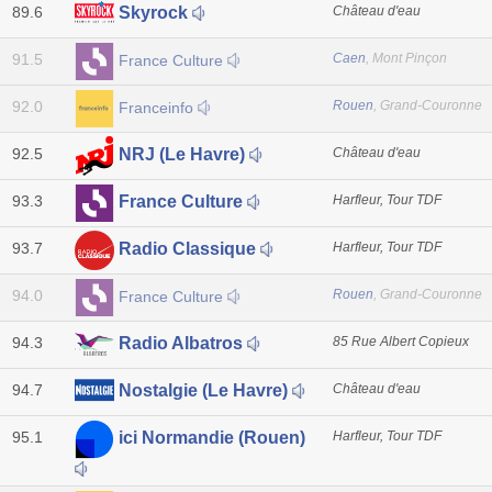
89.6
Château d'eau
Skyrock
91.5
Caen
, Mont Pinçon
France Culture
92.0
Rouen
, Grand-Couronne
Franceinfo
92.5
Château d'eau
NRJ (Le Havre)
93.3
Harfleur, Tour TDF
France Culture
93.7
Harfleur, Tour TDF
Radio Classique
94.0
Rouen
, Grand-Couronne
France Culture
94.3
85 Rue Albert Copieux
Radio Albatros
94.7
Château d'eau
Nostalgie (Le Havre)
95.1
Harfleur, Tour TDF
ici Normandie (Rouen)