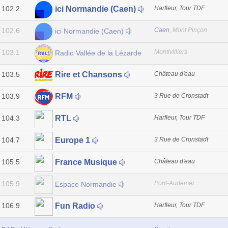
102.2
Harfleur, Tour TDF
ici Normandie (Caen)
102.6
Caen
, Mont Pinçon
ici Normandie (Caen)
103.1
Montivilliers
Radio Vallée de la Lézarde
103.5
Château d'eau
Rire et Chansons
103.9
3 Rue de Cronstadt
RFM
104.3
Harfleur, Tour TDF
RTL
104.7
3 Rue de Cronstadt
Europe 1
105.5
Château d'eau
France Musique
105.9
Pont-Audemer
Espace Normandie
106.9
Harfleur, Tour TDF
Fun Radio