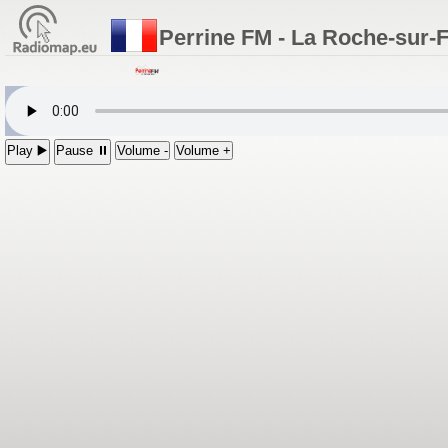
Perrine FM - La Roche-sur-
Play ▶️
Pause ⏸
Volume -
Volume +