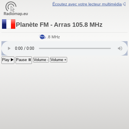
Écoutez avec votre lecteur multimédia
Planète FM - Arras 105.8 MHz
Planète FM
- Arras 105.8 MHz
Play ▶️
Pause ⏸
Volume -
Volume +