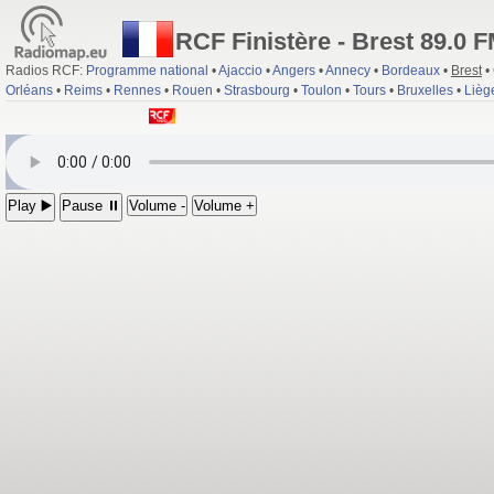
RCF Finistère - Brest 89.0 
Radios RCF:
Programme national
•
Ajaccio
•
Angers
•
Annecy
•
Bordeaux
•
Brest
•
Orléans
•
Reims
•
Rennes
•
Rouen
•
Strasbourg
•
Toulon
•
Tours
•
Bruxelles
•
Lièg
Play ▶️
Pause ⏸
Volume -
Volume +