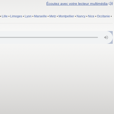
Écoutez avec votre lecteur multimédia
•
Lille
•
Limoges
•
Lyon
•
Marseille
•
Metz
•
Montpellier
•
Nancy
•
Nice
•
Occitanie
•
; Morlaix 96.7 FM; Quimperlé 99.6 FM; Châteaulin-Carhaix 105.2 FM