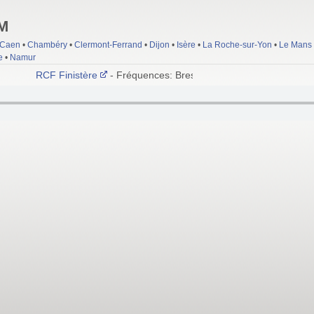
FM
Caen
•
Chambéry
•
Clermont-Ferrand
•
Dijon
•
Isère
•
La Roche-sur-Yon
•
Le Mans
e
•
Namur
RCF Finistère
- Fréquences: Brest 89.0 FM; Quimper 92.6 FM