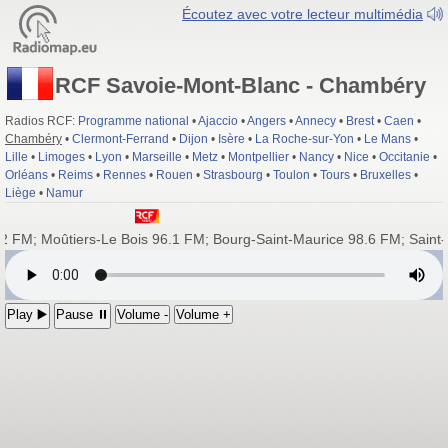
Écoutez avec votre lecteur multimédia
RCF Savoie-Mont-Blanc - Chambéry
Radios RCF:
Programme national
•
Ajaccio
•
Angers
•
Annecy
•
Brest
•
Caen
•
Chambéry
•
Clermont-Ferrand
•
Dijon
•
Isère
•
La Roche-sur-Yon
•
Le Mans
•
Lille
•
Limoges
•
Lyon
•
Marseille
•
Metz
•
Montpellier
•
Nancy
•
Nice
•
Occitanie
•
Orléans
•
Reims
•
Rennes
•
Rouen
•
Strasbourg
•
Toulon
•
Tours
•
Bruxelles
•
Liège
•
Namur
.2 FM; Moûtiers-Le Bois 96.1 FM; Bourg-Saint-Maurice 98.6 FM; Sain
Play ▶️
Pause ⏸
Volume -
Volume +