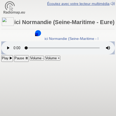
Écoutez avec votre lecteur multimédia
ici Normandie (Seine-Maritime - Eure)
ici Normandie (Seine-Maritime - Eure)
- R
Play ▶️
Pause ⏸
Volume -
Volume +