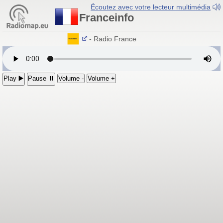
Écoutez avec votre lecteur multimédia
Franceinfo
Franceinfo
- Radio France
Play ▶️
Pause ⏸
Volume -
Volume +