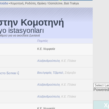
λλάδα
• Κομοτηνή, Ροδόπη, Θράκη / Gümülcine, Batı Trakya
στην Κομοτηνή
o istasyonları
αθμού για να ακούσετε ζωντανά
Πομπός
Κ.Ε. Νυμφαία
Αλεξανδρούπολη
, Κ.Ε. Πλάκα
сто Ботев
Βουλγαρία, Τζέμπελ
, Στάροβο
Αλεξανδρούπολη
, Κ.Ε. Πλάκα
Powered
Αλεξανδρούπολη
, Κ.Ε. Πλάκα
Χ
Κ.Ε. Νυμφαία