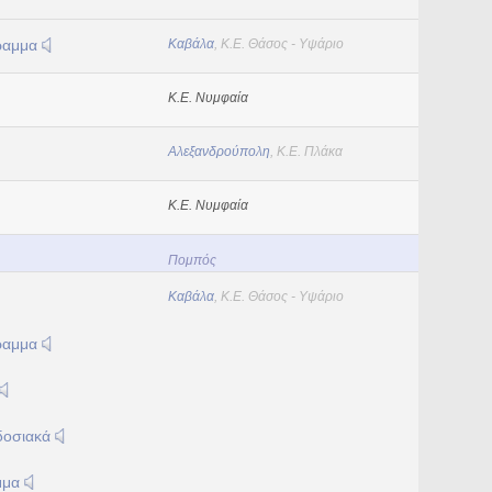
ραμμα
Καβάλα
, Κ.Ε. Θάσος - Υψάριο
Κ.Ε. Νυμφαία
Αλεξανδρούπολη
, Κ.Ε. Πλάκα
Κ.Ε. Νυμφαία
Πομπός
Καβάλα
, Κ.Ε. Θάσος - Υψάριο
ραμμα
δοσιακά
μμα