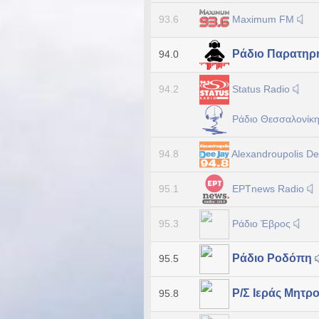
Maximum FM
93.6
Ράδιο Παρατηρ
94.0
Status Radio
94.2
Ράδιο Θεσσαλονίκ
Alexandroupolis D
94.8
ΕΡΤnews Radio
95.1
Ράδιο Έβρος
95.3
Ράδιο Ροδόπη
95.5
Ρ/Σ Ιεράς Μητ
95.8