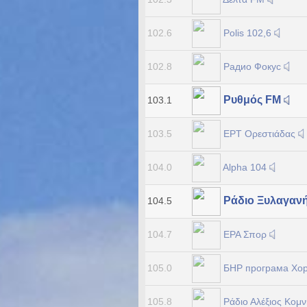
Polis 102,6
102.6
Радио Фокус
102.8
Ρυθμός FM
103.1
ΕΡΤ Ορεστιάδας
103.5
Alpha 104
104.0
Ράδιο Ξυλαγαν
104.5
ΕΡΑ Σπορ
104.7
БНР програма Хо
105.0
Ράδιο Αλέξιος Κομ
105.8