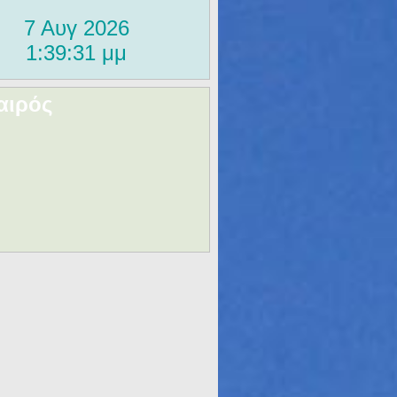
αιρός