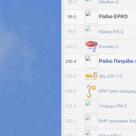
Sferikos
99.3
Ράδιο ΕΡΚΟ
99.5
Θράκη FM
99.8
Eurosky
100.2
Ράδιο Πατρίδα
100.4
Sky 100,7
100.6
ΕΡΑ Τρίτο πρόγρα
100.8
Υπάρχω FM
101.4
БНР програма Хо
102.1
Δέλτα FM
102.3