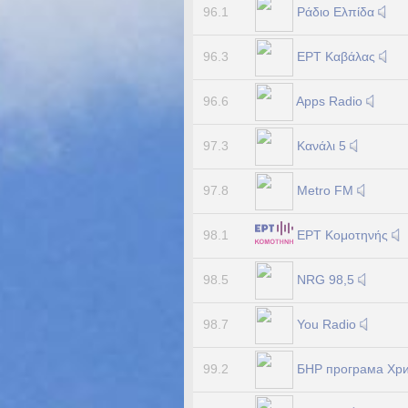
Ράδιο Ελπίδα
96.1
ΕΡΤ Καβάλας
96.3
Apps Radio
96.6
Κανάλι 5
97.3
Metro FM
97.8
ΕΡΤ Κομοτηνής
98.1
NRG 98,5
98.5
You Radio
98.7
БНР програма Хри
99.2