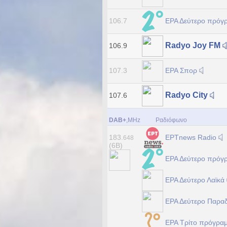
ΕΡΑ Δεύτερο πρόγ
106.7
Radyo Joy FM
106.9
ΕΡΑ Σπορ
107.3
Radyo City
107.6
DAB+
,MHz
Ραδιόφωνο
ΕΡΤnews Radio
183.
648
(6B)
ΕΡΑ Δεύτερο πρόγ
ΕΡΑ Δεύτερο Λαϊκά
ΕΡΑ Δεύτερο Παρα
ΕΡΑ Τρίτο πρόγρα