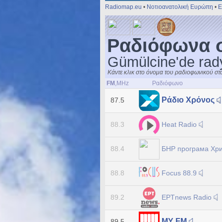
Radiomap.eu
•
Νοτιοανατολική Ευρώπη
•
Ε
Ραδιόφωνα 
Gümülcine'de rady
Κάντε κλικ στο όνομα του ραδιοφωνικού στ
FM
,MHz
Ραδιόφωνο
Ράδιο Χρόνος
87.5
Heat Radio
88.3
БНР програма Хри
88.4
Focus 88.9
88.8
ΕΡΤnews Radio
89.2
MY FM
89.5