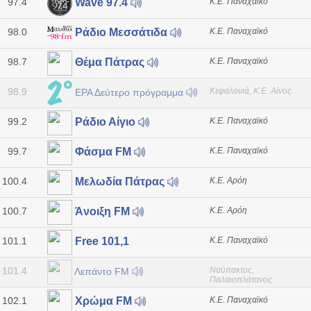
97.4
Κ.Ε. Παναχαϊκό
Wave 97.4
98.0
Κ.Ε. Παναχαϊκό
Ράδιο Μεσσάτιδα
98.7
Κ.Ε. Παναχαϊκό
Θέμα Πάτρας
98.9
Κεφαλονιά, Κ.Ε. Αίνος
ΕΡΑ Δεύτερο πρόγραμμα
99.2
Κ.Ε. Παναχαϊκό
Ράδιο Αίγιο
99.7
Κ.Ε. Παναχαϊκό
Φάσμα FM
100.4
Κ.Ε. Αρόη
Μελωδία Πάτρας
100.7
Κ.Ε. Αρόη
Άνοιξη FM
101.1
Κ.Ε. Παναχαϊκό
Free 101,1
101.4
Ναύπακτος,
Λεπάντο FM
Παλαιοπλάτανος
102.1
Κ.Ε. Παναχαϊκό
Χρώμα FM