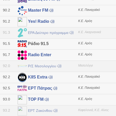
90.2
Κ.Ε. Παναχαϊκό
Master FM
91.2
Κ.Ε. Αρόη
Yes! Radio
91.3
Κ.Ε. Ακαρνανικά
ΕΡΑ Δεύτερο πρόγραμμα
91.5
Κ.Ε. Αρόη
Ράδιο 91.5
91.7
Κ.Ε. Αρόη
Radio Enter
92.0
Μεσολόγγι
Ρ/Σ Μεσολογγίου
92.2
Κ.Ε. Παναχαϊκό
KIIS Extra
92.5
Κ.Ε. Παναχαϊκό
ΕΡΤ Πάτρας
93.0
Κ.Ε. Αρόη
TOP FM
93.2
Κεφαλονιά, Κ.Ε. Αίνος
ΕΡΤ Ζακύνθου