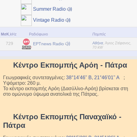
Summer Radio
Vintage Radio
ΜσΚ
,kHz
Ραδιόφωνο
Πομπός
729
Αθήνα
, Άγιος Στέφανος,
ΕΡΤnews Radio
70 kW
Κέντρο Εκπομπής Αρόη - Πάτρα
Γεωγραφικές συντεταγμένες:
38°14'46" Β, 21°46'01" Α
;
Υψόμετρο: 260 μ.
Το κέντρο εκπομπής Αρόη (Δασύλλιο-Αρόη) βρίσκεται στη
στο ομώνυμο ύψωμα ανατολικά της Πάτρας.
Κέντρο Εκπομπής Παναχαϊκό -
Πάτρα