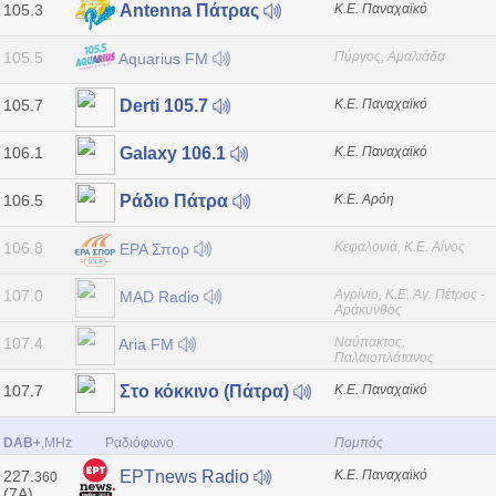
105.3
Κ.Ε. Παναχαϊκό
Antenna Πάτρας
105.5
Πύργος, Αμαλιάδα
Aquarius FM
105.7
Κ.Ε. Παναχαϊκό
Derti 105.7
106.1
Κ.Ε. Παναχαϊκό
Galaxy 106.1
106.5
Κ.Ε. Αρόη
Ράδιο Πάτρα
106.8
Κεφαλονιά, Κ.Ε. Αίνος
ΕΡΑ Σπορ
107.0
Αγρίνιο, Κ.Ε. Άγ. Πέτρος -
MAD Radio
Αράκυνθος
107.4
Ναύπακτος,
Aria FM
Παλαιοπλάτανος
107.7
Κ.Ε. Παναχαϊκό
Στο κόκκινο (Πάτρα)
DAB+
,MHz
Ραδιόφωνο
Πομπός
227.
Κ.Ε. Παναχαϊκό
ΕΡΤnews Radio
360
(7A)