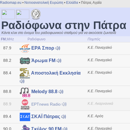
Radiomap.eu
•
Νοτιοανατολική Ευρώπη
•
Ελλάδα
• Πάτρα, Αχαΐα
Ραδιόφωνα στην Πάτρα
Κάντε κλικ στο όνομα του ραδιοφωνικού σταθμού για να ακούσετε ζωντανά
FM
,MHz
Ραδιόφωνο
Πομπός
87.9
Κ.Ε. Παναχαϊκό
ΕΡΑ Σπορ
88.2
Κ.Ε. Παναχαϊκό
Άρωμα FM
88.4
Κ.Ε. Παναχαϊκό
Αποστολική Εκκλησία
88.8
Κ.Ε. Παναχαϊκό
Melody 88.8
88.9
Κ.Ε. Ακαρνανικά
ΕΡΤnews Radio
89.4
Κ.Ε. Αρόη
ΣΚΑΪ Πάτρας
90.0
Κ.Ε. Παναχαϊκό
Σκύλος 90 FM