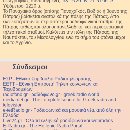
Γεωγραφικές συντεταγμένες:
38°15'20" Β, 21°51'06" Α
;
Υψόμετρο: 1220 μ.
Το Παναχαϊκό όρος (επίσης Παναχαϊκός, Βοδιάς ή βουνό της
Πάτρας) βρίσκεται ανατολικά της πόλης της Πάτρας. Απο
εκεί εκπέμπουν οι περισσότεροι ραδιοφωνικοί σταθμοί της
Πάτρας καθώς και όλοι οι πανελλαδικοί και περιοφερειακοί
τηλεοπτικοί σταθμοί. Καλύπτει την πόλη της Πάτρας, της
Ναυπάκτου, του Μεσολογγίου ενώ το σήμα του φτάνει μέχρι
και το Αγρίνιο.
Σύνδεσμοι
ΕΣΡ - Εθνικό Συμβούλιο Ραδιοτηλεόρασης
ΕΕΤΤ - Εθνική Επιτροπή Τηλεπικοινωνιών και
Ταχυδρομείων
radiofono.gr - ραδιόφωνο.gr - greek radio world
media.net.gr - The complete source for Greek radio and
television
e-tetRadio.gr - Ραδιοφωνικά και μουσικά νέα, από όλη την
Ελλάδα
Live24.gr - Όλα τα ελληνικά ραδιόφωνα και webradios
E-Radio.gr - The Hellenic Radio Portal