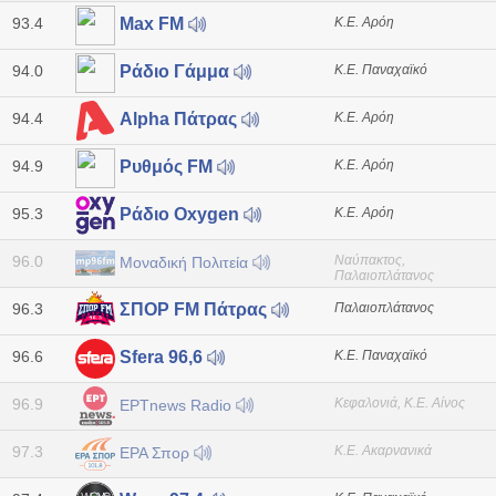
93.4
Κ.Ε. Αρόη
Max FM
94.0
Κ.Ε. Παναχαϊκό
Ράδιο Γάμμα
94.4
Κ.Ε. Αρόη
Alpha Πάτρας
94.9
Κ.Ε. Αρόη
Ρυθμός FM
95.3
Κ.Ε. Αρόη
Ράδιο Oxygen
96.0
Ναύπακτος,
Μοναδική Πολιτεία
Παλαιοπλάτανος
96.3
Παλαιοπλάτανος
ΣΠΟΡ FM Πάτρας
96.6
Κ.Ε. Παναχαϊκό
Sfera 96,6
96.9
Κεφαλονιά, Κ.Ε. Αίνος
ΕΡΤnews Radio
97.3
Κ.Ε. Ακαρνανικά
ΕΡΑ Σπορ