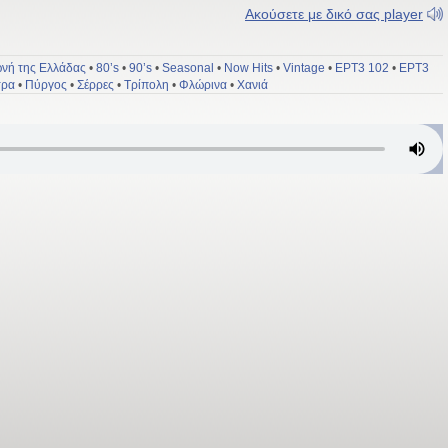
Ακούσετε με δικό σας player
νή της Ελλάδας
•
80’s
•
90’s
•
Seasonal
•
Now Hits
•
Vintage
•
ΕΡΤ3 102
•
ΕΡΤ3
τρα
•
Πύργος
•
Σέρρες
•
Τρίπολη
•
Φλώρινα
•
Χανιά
τες: 107.2 FM - Ελληνική Ραδιοφωνία Τηλεόραση