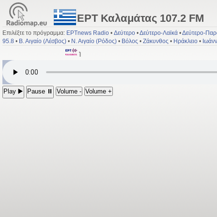
ΕΡΤ Καλαμάτας 107.2 FM
Επιλέξτε το πρόγραμμα:
ΕΡΤnews Radio
•
Δεύτερο
•
Δεύτερο-Λαϊκά
•
Δεύτερο-Παρ
95.8
•
Β. Αιγαίο (Λέσβος)
•
Ν. Αιγαίο (Ρόδος)
•
Βόλος
•
Ζάκυνθος
•
Ηράκλειο
•
Ιωάνν
Play ▶️
Pause ⏸
Volume -
Volume +