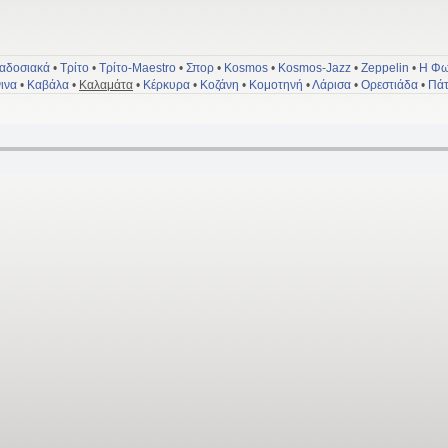
αδοσιακά
•
Τρίτο
•
Τρίτο-Maestro
•
Σπορ
•
Kosmos
•
Kosmos-Jazz
•
Zeppelin
•
Η Φω
ινα
•
Καβάλα
•
Καλαμάτα
•
Κέρκυρα
•
Κοζάνη
•
Κομοτηνή
•
Λάρισα
•
Ορεστιάδα
•
Πά
ΕΡΤ Καλαμάτας
- Συχνότη