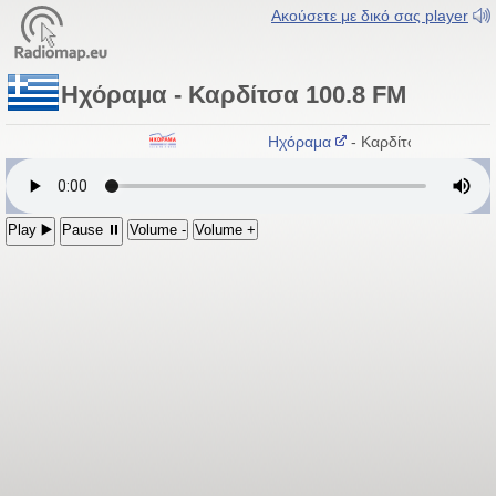
Ακούσετε με δικό σας player
Ηχόραμα - Καρδίτσα 100.8 FM
Ηχόραμα
- Καρδίτσα 100.8 FM
Play ▶️
Pause ⏸
Volume -
Volume +