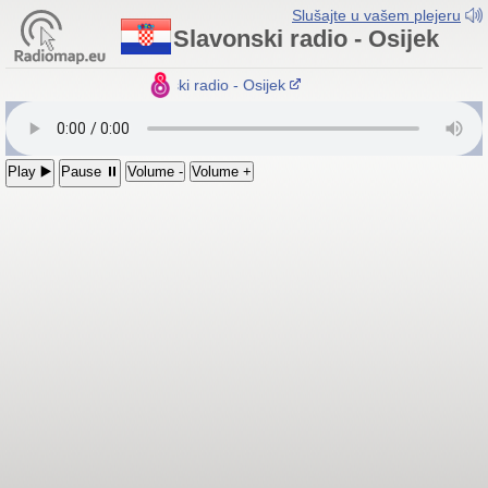
Slušajte u vašem plejeru
Slavonski radio - Osijek
Slavonski radio - Osijek
Play ▶️
Pause ⏸
Volume -
Volume +