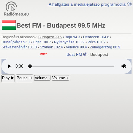
A hallgatás a médialejátszó programodra
Best FM - Budapest 99.5 MHz
Regionális állomások:
Budapest 99.5
•
Baja 94.3
•
Debrecen 104.6
•
Dunaújváros 93.1
•
Eger 100.7
•
Nyíregyháza 103.9
•
Pécs 101.7
•
Székesfehérvár 101.8
•
Szolnok 102.4
•
Velence 90.4
•
Zalaegerszeg 88.9
Best FM
- Budapest 99.5 MHz
Play ▶️
Pause ⏸
Volume -
Volume +