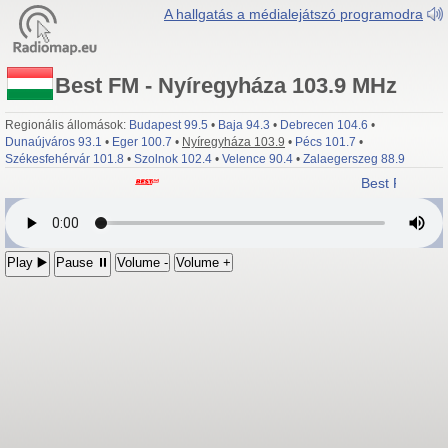
A hallgatás a médialejátszó programodra
Best FM - Nyíregyháza 103.9 MHz
Regionális állomások:
Budapest 99.5
•
Baja 94.3
•
Debrecen 104.6
•
Dunaújváros 93.1
•
Eger 100.7
•
Nyíregyháza 103.9
•
Pécs 101.7
•
Székesfehérvár 101.8
•
Szolnok 102.4
•
Velence 90.4
•
Zalaegerszeg 88.9
Best FM
- N
Play ▶️
Pause ⏸
Volume -
Volume +