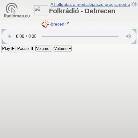
A hallgatás a médialejátszó programodra
Folkrádió - Debrecen
Folkrádió - Debrecen
Play ▶️
Pause ⏸
Volume -
Volume +