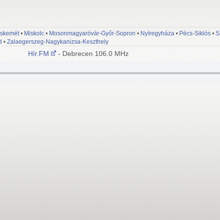
skemét
•
Miskolc
•
Mosonmagyaróvár-Győr-Sopron
•
Nyíregyháza
•
Pécs-Siklós
•
S
d
•
Zalaegerszeg-Nagykanizsa-Keszthely
Hír.FM
- Debrecen 106.0 MHz