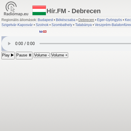
Hír.FM - Debrecen
Regionális állomások:
Budapest
•
Békéscsaba
•
Debrecen
•
Eger-Gyöngyös
•
Kec
Szigetvár-Kaposvár
•
Szolnok
•
Szombathely
•
Tatabánya
•
Veszprém-Balatonfüre
Play ▶️
Pause ⏸
Volume -
Volume +