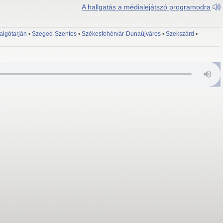
A hallgatás a médialejátszó programodra
algótarján
•
Szeged-Szentes
•
Székesfehérvár-Dunaújváros
•
Szekszárd
•