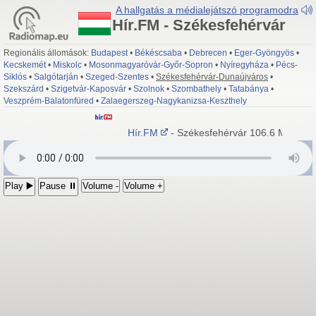
A hallgatás a médialejátszó programodra
Hír.FM - Székesfehérvár
Regionális állomások:
Budapest
•
Békéscsaba
•
Debrecen
•
Eger-Gyöngyös
•
Kecskemét
•
Miskolc
•
Mosonmagyaróvár-Győr-Sopron
•
Nyíregyháza
•
Pécs-
Siklós
•
Salgótarján
•
Szeged-Szentes
•
Székesfehérvár-Dunaújváros
•
Szekszárd
•
Szigetvár-Kaposvár
•
Szolnok
•
Szombathely
•
Tatabánya
•
Veszprém-Balatonfüred
•
Zalaegerszeg-Nagykanizsa-Keszthely
Hír.FM
- Székesfehérvár 106.6 MHz; Du
Play ▶️
Pause ⏸
Volume -
Volume +