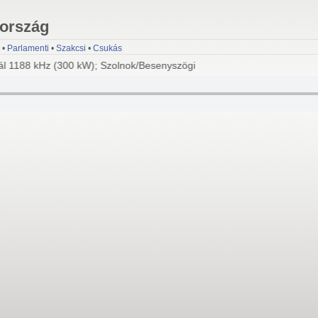
rország
•
Parlamenti
•
Szakcsi
•
Csukás
 1188 kHz (300 kW); Szolnok/Besenyszögi út 1188 kHz (100 kW); Győr