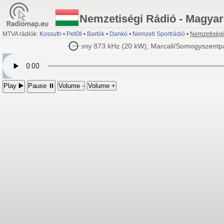
Nemzetiségi Rádió - Magya
MTVA rádiók:
Kossuth
•
Petőfi
•
Bartók
•
Dankó
•
Nemzeti Sportrádió
•
Nemzetiségi
(20 kW); Pécs/Kozármisleny 873 kHz (20 kW); Marcali/Somogyszentpál
Play ▶️
Pause ⏸
Volume -
Volume +