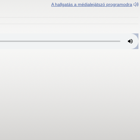
A hallgatás a médialejátszó programodra
/Sáráspuszta 1350 kHz (5 kW)