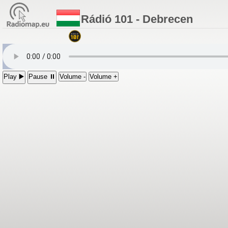
Rádió 101 - Debrecen
Play ▶️
Pause ⏸
Volume -
Volume +