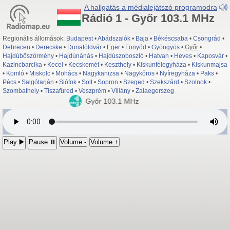
A hallgatás a médialejátszó programodra
Rádió 1 - Győr 103.1 MHz
Regionális állomások:
Budapest
•
Abádszalók
•
Baja
•
Békéscsaba
•
Csongrád
•
Debrecen
•
Derecske
•
Dunaföldvár
•
Eger
•
Fonyód
•
Gyöngyös
•
Győr
•
Hajdúböszörmény
•
Hajdúnánás
•
Hajdúszoboszló
•
Hatvan
•
Heves
•
Kaposvár
•
Kazincbarcika
•
Kecel
•
Kecskemét
•
Keszthely
•
Kiskunfélegyháza
•
Kiskunmajsa
•
Komló
•
Miskolc
•
Mohács
•
Nagykanizsa
•
Nagykőrös
•
Nyíregyháza
•
Paks
•
Pécs
•
Salgótarján
•
Siófok
•
Solt
•
Sopron
•
Szeged
•
Szekszárd
•
Szolnok
•
Szombathely
•
Tiszafüred
•
Veszprém
•
Villány
•
Zalaegerszeg
Rádió 1
- Győr 103.1 MHz
Play ▶️
Pause ⏸
Volume -
Volume +