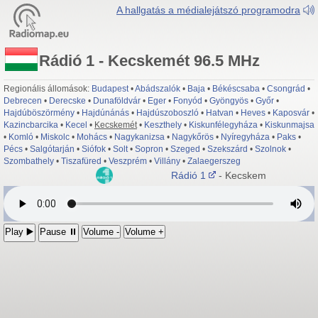
A hallgatás a médialejátszó programodra
Rádió 1 - Kecskemét 96.5 MHz
Regionális állomások:
Budapest
•
Abádszalók
•
Baja
•
Békéscsaba
•
Csongrád
•
Debrecen
•
Derecske
•
Dunaföldvár
•
Eger
•
Fonyód
•
Gyöngyös
•
Győr
•
Hajdúböszörmény
•
Hajdúnánás
•
Hajdúszoboszló
•
Hatvan
•
Heves
•
Kaposvár
•
Kazincbarcika
•
Kecel
•
Kecskemét
•
Keszthely
•
Kiskunfélegyháza
•
Kiskunmajsa
•
Komló
•
Miskolc
•
Mohács
•
Nagykanizsa
•
Nagykőrös
•
Nyíregyháza
•
Paks
•
Pécs
•
Salgótarján
•
Siófok
•
Solt
•
Sopron
•
Szeged
•
Szekszárd
•
Szolnok
•
Szombathely
•
Tiszafüred
•
Veszprém
•
Villány
•
Zalaegerszeg
Rádió 1
- Kecskemét 96.5 MH
Play ▶️
Pause ⏸
Volume -
Volume +