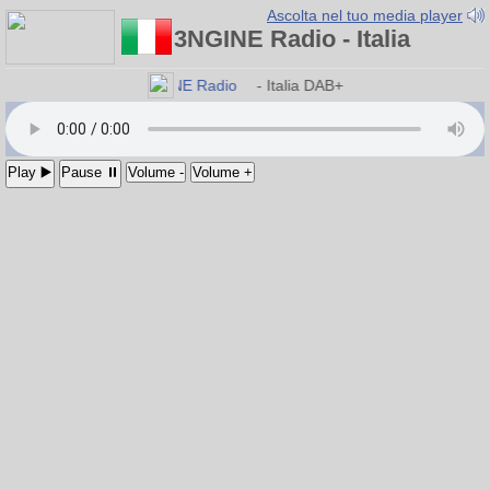
Ascolta nel tuo media player
3NGINE Radio - Italia
∃NGINE Radio
- Italia DAB+
Play ▶️
Pause ⏸
Volume -
Volume +