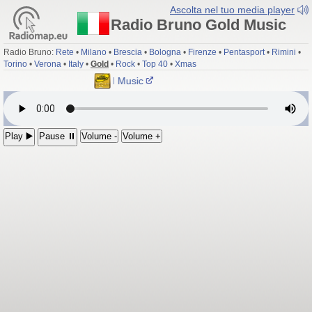
Ascolta nel tuo media player
Radio Bruno Gold Music
Radio Bruno:
Rete
•
Milano
•
Brescia
•
Bologna
•
Firenze
•
Pentasport
•
Rimini
•
Torino
•
Verona
•
Italy
•
Gold
•
Rock
•
Top 40
•
Xmas
Radio Bruno Gold Music
Play ▶️
Pause ⏸
Volume -
Volume +